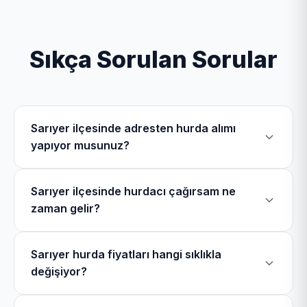
Sıkça Sorulan Sorular
Sarıyer ilçesinde adresten hurda alımı
yapıyor musunuz?
Evet, Sarıyer Hurdacı olarak Sarıyer ilçesinde
Sarıyer ilçesinde hurdacı çağırsam ne
Poligon Mahallesi, Kocataş Mahallesi, Maden
zaman gelir?
Mahallesi, Kazım Karabekir Paşa Mahallesi dahil
olmak üzere toplam 37 mahallede mobil
Sarıyer bölgesinde hurdacı telefonu üzerinden bizi
ekiplerimizle hurdacılık hizmeti veriyoruz.
Sarıyer hurda fiyatları hangi sıklıkla
arayarak hurdacı çağırdığınızda 43 dakika içerisinde
değişiyor?
bulunduğunuz konuma geliyoruz.
Sarıyer hurda fiyatları LME (Londra Metal Borsası)