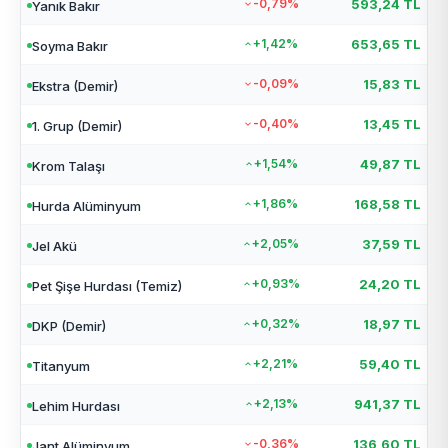
-0,79%
593,24 TL
Yanık Bakır
+1,42%
653,65 TL
Soyma Bakır
-0,09%
15,83 TL
Ekstra (Demir)
-0,40%
13,45 TL
1. Grup (Demir)
+1,54%
49,87 TL
Krom Talaşı
+1,86%
168,58 TL
Hurda Alüminyum
+2,05%
37,59 TL
Jel Akü
+0,93%
24,20 TL
Pet Şişe Hurdası (Temiz)
+0,32%
18,97 TL
DKP (Demir)
+2,21%
59,40 TL
Titanyum
+2,13%
941,37 TL
Lehim Hurdası
-0,36%
136,60 TL
Jant Alüminyum