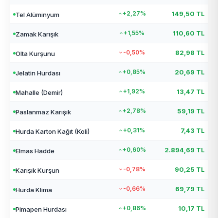
+2,27%
149,50 TL
Tel Alüminyum
+1,55%
110,60 TL
Zamak Karışık
-0,50%
82,98 TL
Olta Kurşunu
+0,85%
20,69 TL
Jelatin Hurdası
+1,92%
13,47 TL
Mahalle (Demir)
+2,78%
59,19 TL
Paslanmaz Karışık
+0,31%
7,43 TL
Hurda Karton Kağıt (Koli)
+0,60%
2.894,69 TL
Elmas Hadde
-0,78%
90,25 TL
Karışık Kurşun
-0,66%
69,79 TL
Hurda Klima
+0,86%
10,17 TL
Pimapen Hurdası