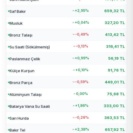
+2,95%
659,32 TL
Saf Bakır
+0,04%
327,20 TL
Musluk
-0,49%
413,42 TL
Bronz Talaşı
-0,13%
316,41 TL
Su Saati (Sökülmemiş)
+0,99%
56,19 TL
Paslanmaz Çelik
+0,10%
91,76 TL
Külçe Kurşun
-0,59%
449,01 TL
Bronz Parça
0,00%
75,68 TL
Alüminyum Talaşı
+1,86%
333,00 TL
Batarya Vana Su Saati
-0,26%
363,53 TL
Sarı Hurda
+2,38%
657,92 TL
Bakır Tel