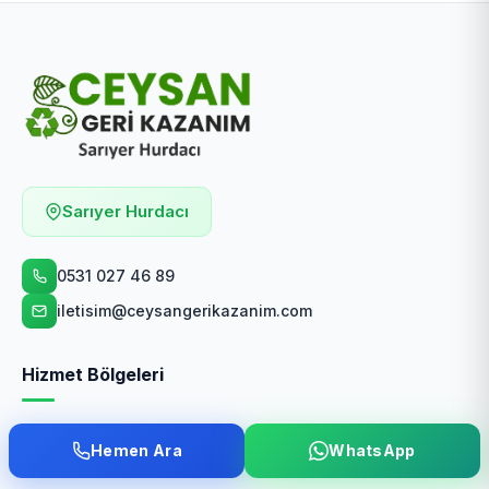
Sarıyer Hurdacı
0531 027 46 89
iletisim@ceysangerikazanim.com
Hizmet Bölgeleri
Beylikdüzü Hurdacı
Hemen Ara
WhatsApp
Büyükçekmece Hurdacı