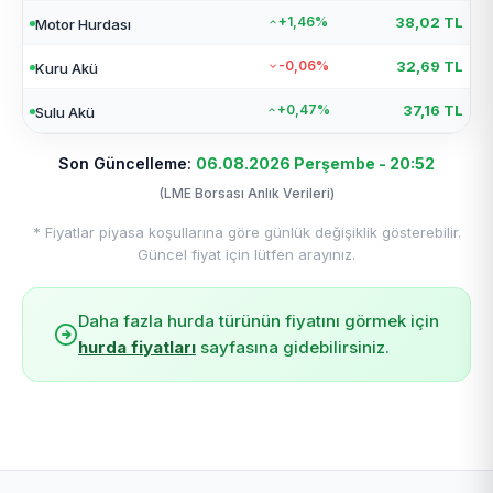
+1,46%
38,02 TL
Motor Hurdası
-0,06%
32,69 TL
Kuru Akü
+0,47%
37,16 TL
Sulu Akü
Son Güncelleme:
06.08.2026 Perşembe - 20:52
(LME Borsası Anlık Verileri)
* Fiyatlar piyasa koşullarına göre günlük değişiklik gösterebilir.
Güncel fiyat için lütfen arayınız.
Daha fazla hurda türünün fiyatını görmek için
hurda fiyatları
sayfasına gidebilirsiniz.