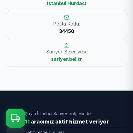
İstanbul Hurdacı
Posta Kodu:
34450
Sarıyer Belediyesi:
sariyer.bel.tr
Şu an İstanbul Sarıyer bölgesinde
11
aracımız aktif hizmet veriyor
Tahmini Varış Süresi